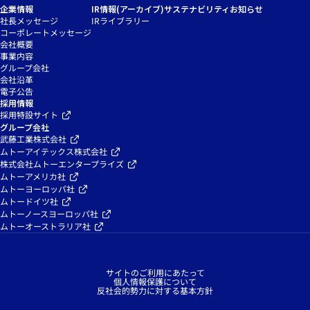
企業情報
IR情報(アーカイブ)
サステナビリティ
お知らせ
社長メッセージ
IRライブラリー
コーポレートメッセージ
会社概要
事業内容
グループ会社
会社沿革
電子公告
採用情報
採用特設サイト
グループ会社
武藤工業株式会社
ムトーアイテックス株式会社
株式会社ムトーエンタープライズ
ムトーアメリカ社
ムトーヨーロッパ社
ムトードイツ社
ムトーノースヨーロッパ社
ムトーオーストラリア社
サイトのご利用にあたって
個人情報保護について
反社会的勢力に対する基本方針